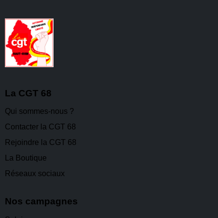
La CGT 68
Qui sommes-nous ?
Contacter la CGT 68
Rejoindre la CGT 68
La Boutique
Réseaux sociaux
Nos campagnes